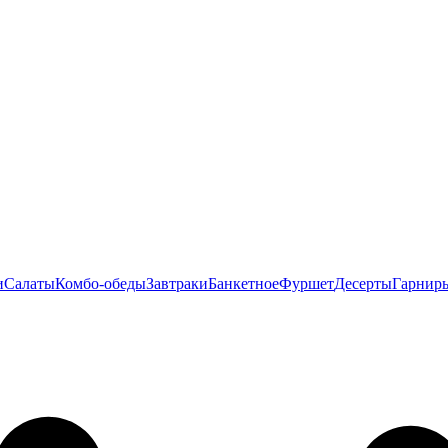
и
Салаты
Комбо-обеды
Завтраки
Банкетное
Фуршет
Десерты
Гарнир