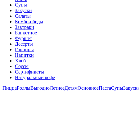
Супы
Закуски
Салаты
Комбо-обеды
Завтраки
Банкетное
Фуршет
Десерты
Гарниры
Напитки
Хлеб
Соусы
Сертификаты
Натуральный кофе
Пицца
Роллы
Выгодно
Летнее
Детям
Основное
Паста
Супы
Закуск