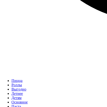
Пицца
Роллы
Выгодно
Летнее
Детям
Основное
Паста