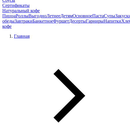
Соусы
Сертификаты
Натуральный кофе
Пицца
Роллы
Выгодно
Летнее
Детям
Основное
Паста
Супы
Закуск
обеды
Завтраки
Банкетное
Фуршет
Десерты
Гарниры
Напитки
Хле
кофе
Главная