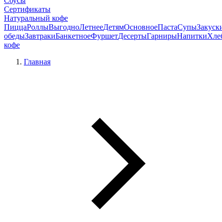
Соусы
Сертификаты
Натуральный кофе
Пицца
Роллы
Выгодно
Летнее
Детям
Основное
Паста
Супы
Закуск
обеды
Завтраки
Банкетное
Фуршет
Десерты
Гарниры
Напитки
Хле
кофе
Главная