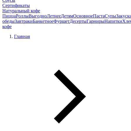
Соусы
Сертификаты
Натуральный кофе
Пицца
Роллы
Выгодно
Летнее
Детям
Основное
Паста
Супы
Закуск
обеды
Завтраки
Банкетное
Фуршет
Десерты
Гарниры
Напитки
Хле
кофе
Главная