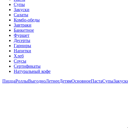
Супы
Закуски
Салаты
Комбо-обеды
Завтраки
Банкетное
Фуршет
Десерты
Гарниры
Напитки
Хлеб
Соусы
Сертификаты
Натуральный кофе
Пицца
Роллы
Выгодно
Летнее
Детям
Основное
Паста
Супы
Закуск