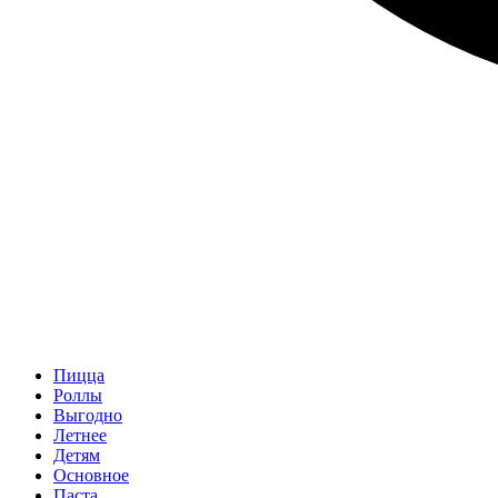
Пицца
Роллы
Выгодно
Летнее
Детям
Основное
Паста