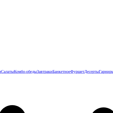
и
Салаты
Комбо-обеды
Завтраки
Банкетное
Фуршет
Десерты
Гарнир