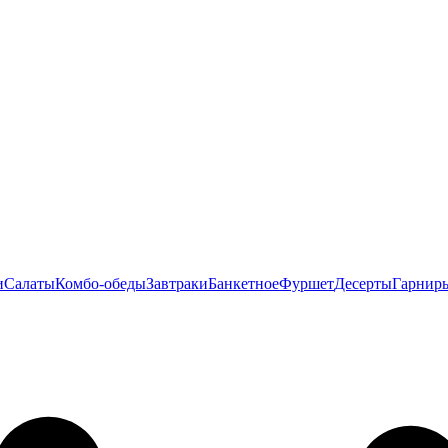
и
Салаты
Комбо-обеды
Завтраки
Банкетное
Фуршет
Десерты
Гарнир