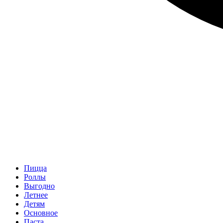
Пицца
Роллы
Выгодно
Летнее
Детям
Основное
Паста