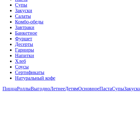
Супы
Закуски
Салаты
Комбо-обеды
Завтраки
Банкетное
Фуршет
Десерты
Гарниры
Напитки
Хлеб
Соусы
Сертификаты
Натуральный кофе
Пицца
Роллы
Выгодно
Летнее
Детям
Основное
Паста
Супы
Закуск